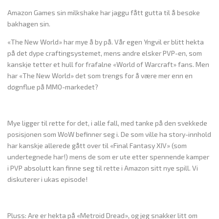
Amazon Games sin milkshake har jaggu fått gutta til å besøke
bakhagen sin.
«The New World» har mye å by på. Vår egen Yngvil er blitt hekta
på det dype craftingsystemet, mens andre elsker PVP-en, som
kanskje tetter et hull for frafalne «World of Warcraft» fans. Men
har «The New World» det som trengs for å være mer enn en
døgnflue på MMO-markedet?
Mye ligger til rette for det, i alle fall, med tanke på den svekkede
posisjonen som WoW befinner seg i. De som ville ha story-innhold
har kanskje allerede gått over til «Final Fantasy XIV» (som
undertegnede har!) mens de som er ute etter spennende kamper
i PVP absolutt kan finne seg til rette i Amazon sitt nye spill. Vi
diskuterer i ukas episode!
Pluss: Are er hekta på «Metroid Dread», og jeg snakker litt om