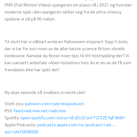
FMV (Full Motion Video)-sjangeren sin plass nå i 2021, og hvordan
moderne spill i den sjangeren skiller seg fra de ultra-cheesy
spillene vi så på 90-tallet.
Til slutt har vi såklart enda en Halloween-inspirert Topp 5-liste,
der vi tar for oss noen av de aller beste science fiction-skrekk
komboene. Kanskje du finner noen tips til litt høstspilling der? Vi
kan uansett anbefale «Alien Isolation» hvis du er en av de få som
fremdeles ikke har spilt det!
Ny ukas episode så snakkes vi neste uke!
Støtt oss:
patreon.com/radcrewpodcast
RSS:
feed.radcrew.net/radcrew
Spotify:
open.spotify.com/show/4EzDcGCwVTlZZZEYqP3k6H
Apple Podcasts:
podcasts.apple.com/no/podcast/rad-…
ast/id415698006