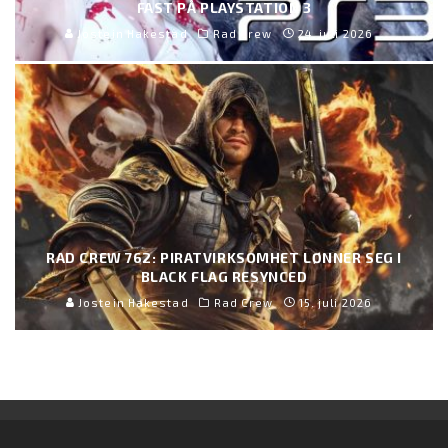
FAST PÅ PLAYSTATION 3
Jostein Hakestad
Rad Crew
24. juli 2026
RAD CREW 762: PIRATVIRKSOMHET LØNNER SEG I
BLACK FLAG RESYNCED
Jostein Hakestad
Rad Crew
15. juli 2026