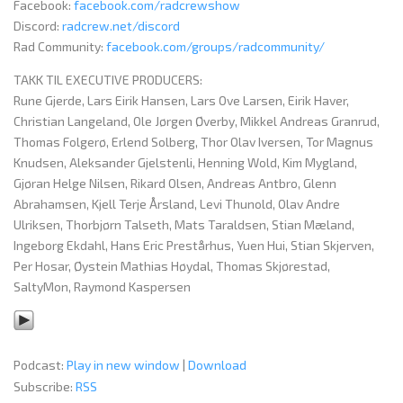
Facebook:
facebook.com/radcrewshow
Discord:
radcrew.net/discord
Rad Community:
facebook.com/groups/radcommunity/
TAKK TIL EXECUTIVE PRODUCERS:
Rune Gjerde, Lars Eirik Hansen, Lars Ove Larsen, Eirik Haver,
Christian Langeland, Ole Jørgen Øverby, Mikkel Andreas Granrud,
Thomas Folgerø, Erlend Solberg, Thor Olav Iversen, Tor Magnus
Knudsen, Aleksander Gjelstenli, Henning Wold, Kim Mygland,
Gjøran Helge Nilsen, Rikard Olsen, Andreas Antbro, Glenn
Abrahamsen, Kjell Terje Årsland, Levi Thunold, Olav Andre
Ulriksen, Thorbjørn Talseth, Mats Taraldsen, Stian Mæland,
Ingeborg Ekdahl, Hans Eric Prestårhus, Yuen Hui, Stian Skjerven,
Per Hosar, Øystein Mathias Høydal, Thomas Skjørestad,
SaltyMon, Raymond Kaspersen
Podcast:
Play in new window
|
Download
Subscribe:
RSS