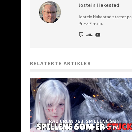
Jostein Hakestad
Jostein Hakestad startet po
PressFire.no.
RELATERTE ARTIKLER
RAD CREW 763: SPILLENE SOM
FREMDELES SITTER FAST PÅ