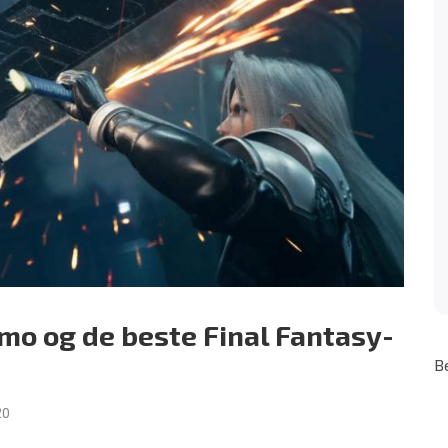
mo og de beste Final Fantasy-
B
20