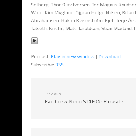
Solberg, Thor Olav Iversen, Tor Magnus Knudse
Wold, Kim Mygland, Gjøran Helge Nilsen, Rikard
Abrahamsen, Håkon Kvernstrøm, Kjell Terje Årsl
Talseth, Kristin, Mats Taraldsen, Stian Mæland,
Podcast:
Play in new window
|
Download
Subscribe:
RSS
Previous
Rad Crew Neon S14E04: Parasite