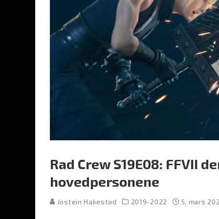
Rad Crew S19E08: FFVII de
hovedpersonene
Jostein Hakestad
2019-2022
5. mars 20