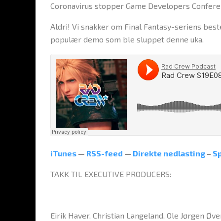
Coronavirus stopper Game Developers Conferen
Aldri! Vi snakker om Final Fantasy-seriens best
populær demo som ble sluppet denne uka.
iTunes
—
RSS-feed
—
Direkte nedlasting
–
Sp
TAKK TIL EXECUTIVE PRODUCERS:
Eirik Haver, Christian Langeland, Ole Jørgen Ø