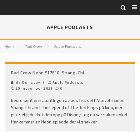
APPLE PODCASTS
Hjem
Rad Crew
Apple Podcasts
Rad Crew Neon S17E10: Shang-Chi
Ida Doris Joynt
Apple Podcasts
20. november 2021
0
Bedre sent enn aldri! Ingen av oss fikk sett Marvel-filmen
Shang-Chi and The Legend of The Ten Rings på kino, men
plutselig dukket den opp på Disney+ og da var saken enkel.
Her kommer en Neon episode der vi snakker
...