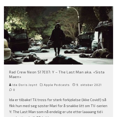
Rad Crew Neon S17E07: Y – The Last Man aka. «Sista
Maen»
Ida Doris Joynt
Apple Podcasts
9. oktober 2021
0
Ida er tilbake! Til tross for sterk forkjølelse (ikke Covid!) så
fikk hun med seg søster Mari for å snakke litt om TV-serien
Y: The Last Man som nå endelig er ute etter laaaang tid i