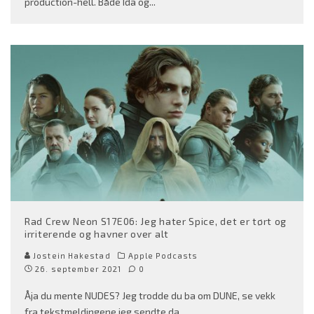
production-hell. Både Ida og
...
Rad Crew Neon S17E06: Jeg hater Spice, det er tørt og
irriterende og havner over alt
Jostein Hakestad
Apple Podcasts
26. september 2021
0
Åja du mente NUDES? Jeg trodde du ba om DUNE, se vekk
fra tekstmeldingene jeg sendte da.
...