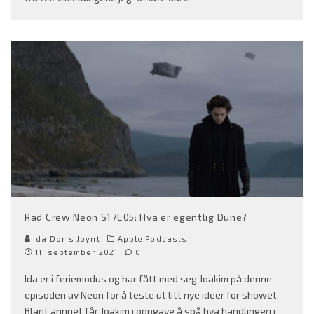
Rad Crew Neon S17E05: Hva er egentlig Dune?
Ida Doris Joynt
Apple Podcasts
11. september 2021
0
Ida er i feriemodus og har fått med seg Joakim på denne
episoden av Neon for å teste ut litt nye ideer for showet.
Blant annnet får Joakim i oppgave å spå hva handlingen i