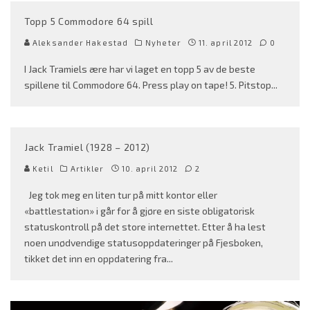
Topp 5 Commodore 64 spill
Aleksander Hakestad
Nyheter
11. april 2012
0
I Jack Tramiels ære har vi laget en topp 5 av de beste
spillene til Commodore 64. Press play on tape! 5. Pitstop
...
Jack Tramiel (1928 – 2012)
Ketil
Artikler
10. april 2012
2
Jeg tok meg en liten tur på mitt kontor eller
«battlestation» i går for å gjøre en siste obligatorisk
statuskontroll på det store internettet. Etter å ha lest
noen unødvendige statusoppdateringer på Fjesboken,
tikket det inn en oppdatering fra
...