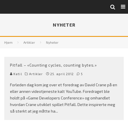
NYHETER
Hjem
Artikler
Nyheter
Pitfall – «Counting cycles, counting bytes.»
Ketil
Artikler
25. april 2012
5
Forleden dag kom jeg over et foredrag av David Crane på en
eller annen videotjeneste kalt YouTube. Foredraget ble
holdt på «Game Developers Conference» og omhandlet
hvordan Crane utviklet spillet Pitfall. Dette inspirerte meg
så sterkt at jeg måtte ha
...