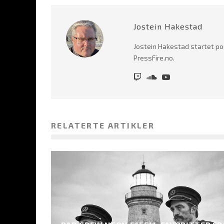
Jostein Hakestad
Jostein Hakestad startet po
PressFire.no.
RELATERTE ARTIKLER