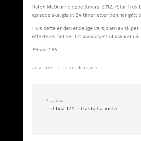
Ralph McQuarrie døde 3.mars, 2012. «Star Trek 
episode skal gis ut 24 timer etter den har gått 
Hvis dette er den endelige versjonen av skipet, 
effektene. Det ser litt lavbudsjett ut akkurat nå
Bilder: CBS
star trek
star trek discovery
Previous
LOLbua 124 – Hasta La Vista