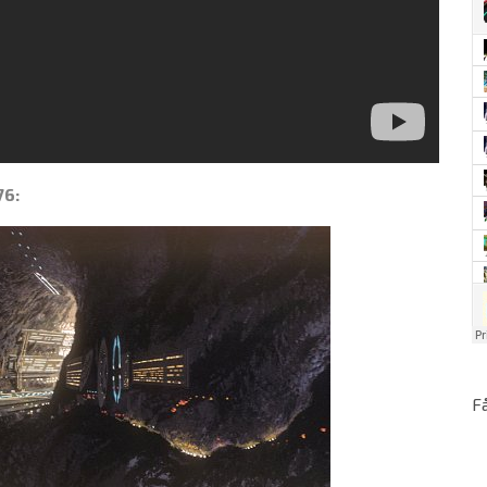
76:
F