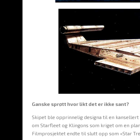
Ganske sprøtt hvor likt det er ikke sant?
Skipet ble opprinnelig designa til en kansellert 
om Starfleet og Klingons som kriget om en plan
Filmprosjektet endte til slutt opp som «Star Tr