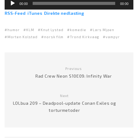
L
00:00
00:00
y
RSS-Feed
iTunes
Direkte nedlasting
d
a
v
humor
KLM
Knut Lystad
komedie
Lars Mjøen
s
Morten Kolstad
norsk film
Trond Kirkvaag
vampyr
p
i
l
l
Previous
e
Rad Crew Neon S10E09: Infinity War
r
Next
LOLbua 209 – Deadpool-update Conan Exiles og
torturmetoder