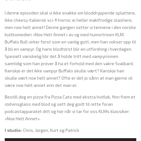
I denne episoden skal vi ikke snakke om bloddryppende splattere,
ikke cheesy italiensk sci-fi horror, ei heller makifrodige slashere,
men noe helt annet! Denne gangen setter vi tennene i den norske
kultkomedien «Noe Helt Annet» av og med humortrioen KLM.
Buffalo Bull virker først som en vanlig gutt, men han vokser opp til
å bli en vampyr. Og hans blodtørst blir en utfordring i hverdagen.
Spesielt vanskelig blir det å holde tritt med vampyrismen
samtidig som han prøver å ha et forhold med den vakre Svalbard.
Kanskje er det ikke vampyr Buffalo skulle vært? Kanskje han
skulle vært noe helt annet? Ofte er det jo sånn at man gjerne vil
være noe helt annet enn det man er.
Bestill deg en pizza fra Pizza Cato med ekstra hvitløk, finn frem et
rødvinsglass med blod og sett deg godt til rette foran
podcastapparatet ditt og hør når vi tar for oss KLMs klassiker:
«Noe Helt Annet».
I studio:
Chris, Jørgen, Kurt og Patrick