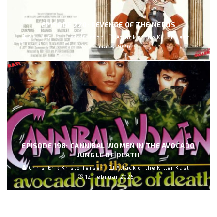
EPISODE 220: REVENGE OF THE NERDS
Chris-Erik Kristoffersen
Attack of the Killer Kast
25. mars 2026
EPISODE 198: CANNIBAL WOMEN IN THE AVOCADO
JUNGLE OF DEATH
Chris-Erik Kristoffersen
Attack of the Killer Kast
12. februar 2025