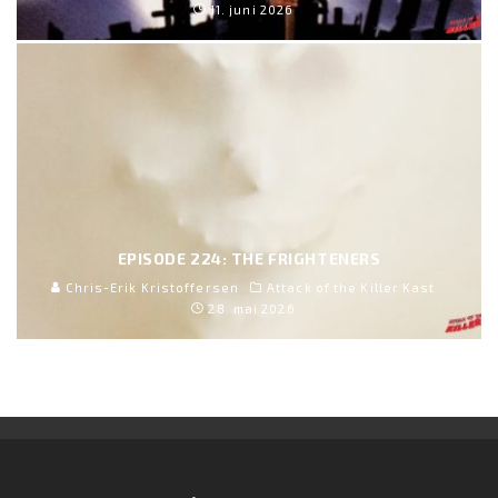
11. juni 2026
EPISODE 224: THE FRIGHTENERS
Chris-Erik Kristoffersen
Attack of the Killer Kast
28. mai 2026