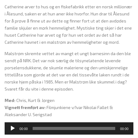
Catherine arver to hus og en fiskefabrikk etter en norsk millionær
i Ålesund, saken er at hun aner ikke hvorfor. Hun drar til Ålesund
for å prøve å finne ut av dette og finner fort ut at den avdødes
familie skjuler en mørk hemmelighet. Mystiske ting skjer i det ene
huset Catherine har arvet og før hun vet ordet av det så har
Catherine havnet i en malstrøm av hemmeligheter og mord.
Malstrøm skremte vettet av mangt et ungt barnesinn da den ble
sendt på NRK. Det var nok særlig de tilsynelatende levende
porselensdukkene, de skumle maleriene og den umiskjennelige
tittellåta som gjorde at det var en del tissevåte laken rundt i de
norske hjem påska i 1985. Men er Malstrøm like skummel i dag?
Svaret får du vite i denne episoden.
Med:
Chris, Kurt & Jørgen
Vignett fremført av:
Filmjunkiene v/Ivar Nikolai Fallet &
Aleksander U. Serigstad
L
00:00
00:00
y