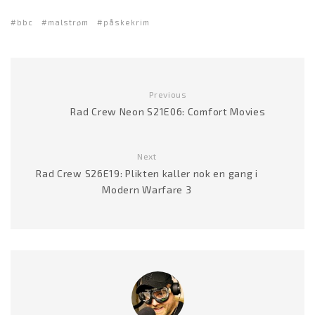
d
a
bbc
malstrøm
påskekrim
v
s
p
i
Previous
l
Rad Crew Neon S21E06: Comfort Movies
l
e
r
Next
Rad Crew S26E19: Plikten kaller nok en gang i
Modern Warfare 3