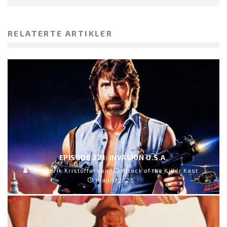
RELATERTE ARTIKLER
EPISODE 221: INVASION U.S.A.
Chris-Erik Kristoffersen
Attack of the Killer Kast
1. april 2026