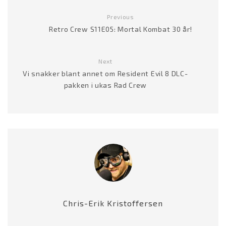
l
e
Previous
r
Retro Crew S11E05: Mortal Kombat 30 år!
Next
Vi snakker blant annet om Resident Evil 8 DLC-
pakken i ukas Rad Crew
Chris-Erik Kristoffersen