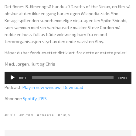
Det finnes B-filmer også har du «9 Deaths of the Ninja», en film så
obskur at den ikke en gang har en egen Wikipedia-side. Sho
Kosugi spiller den superhemmelige ninja-agenten Spike Shinobi,
som sammen med sin hardhausete makker Steve Gordon må
redde en buss full av både voksne og barn fra en ond
terrororganisasjon styrt av den onde nazisten Alby.
Håper du har fonduesettet ditt klart, for dette er ostete greier!
Med:
Jørgen, Kurt og Chris
L
00:00
00:00
y
Podcast:
Play in new window
|
Download
d
a
Abonner:
Spotify
|
RSS
v
s
80´s
b-film
cheese
ninja
p
i
l