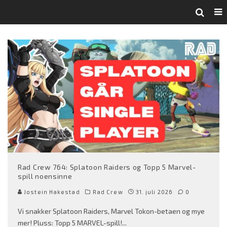
Rad Crew 764: Splatoon Raiders og Topp 5 Marvel-
spill noensinne
Jostein Hakestad
Rad Crew
31. juli 2026
0
Vi snakker Splatoon Raiders, Marvel Tokon-betaen og mye
mer! Pluss: Topp 5 MARVEL-spill!
...