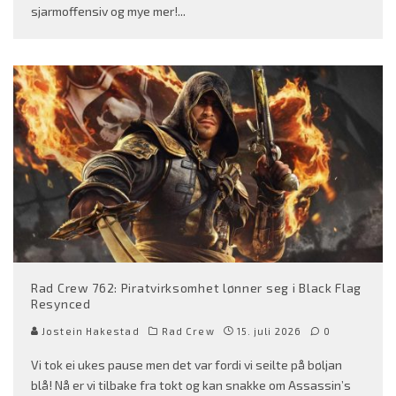
sjarmoffensiv og mye mer!
...
Rad Crew 762: Piratvirksomhet lønner seg i Black Flag
Resynced
Jostein Hakestad
Rad Crew
15. juli 2026
0
Vi tok ei ukes pause men det var fordi vi seilte på bøljan
blå! Nå er vi tilbake fra tokt og kan snakke om Assassin’s