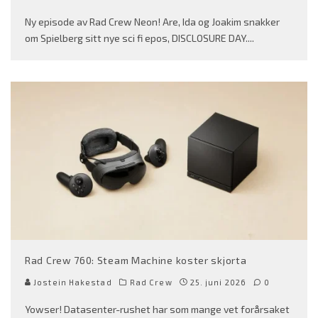
Ny episode av Rad Crew Neon! Are, Ida og Joakim snakker
om Spielberg sitt nye sci fi epos, DISCLOSURE DAY.
...
Rad Crew 760: Steam Machine koster skjorta
Jostein Hakestad
Rad Crew
25. juni 2026
0
Yowser! Datasenter-rushet har som mange vet forårsaket