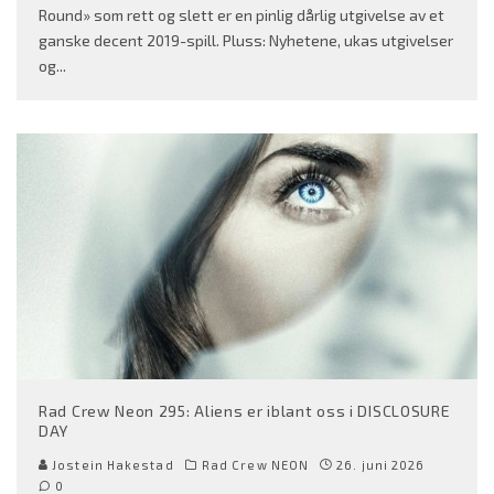
Round» som rett og slett er en pinlig dårlig utgivelse av et
ganske decent 2019-spill. Pluss: Nyhetene, ukas utgivelser
og
...
Rad Crew Neon 295: Aliens er iblant oss i DISCLOSURE
DAY
Jostein Hakestad
Rad Crew NEON
26. juni 2026
0