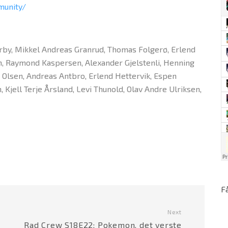
munity/
verby, Mikkel Andreas Granrud, Thomas Folgerø, Erlend
n, Raymond Kaspersen, Alexander Gjelstenli, Henning
 Olsen, Andreas Antbro, Erlend Hettervik, Espen
jell Terje Årsland, Levi Thunold, Olav Andre Ulriksen,
F
Next
g
Rad Crew S18E22: Pokemon, det verste