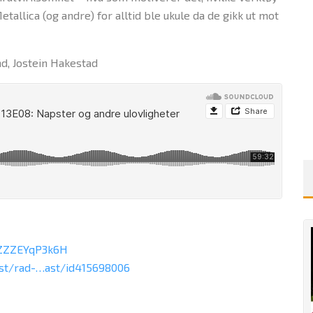
allica (og andre) for alltid ble ukule da de gikk ut mot
nd, Jostein Hakestad
lZZZEYqP3k6H
st/rad-…ast/id415698006