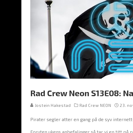
Rad Crew Neon S13E08: Na
Jostein Hakestad
Rad Crew NEON
23. n
Pirater segler atter en gang på de syv internett
Foruten ukens anbefalinger så tar vi en titt på