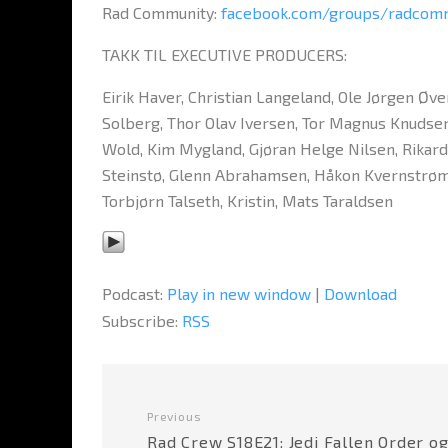
Rad Community:
facebook.com/groups/radcom
TAKK TIL EXECUTIVE PRODUCERS:
Eirik Haver, Christian Langeland, Ole Jørgen Ø
Solberg, Thor Olav Iversen, Tor Magnus Knudse
Wold, Kim Mygland, Gjøran Helge Nilsen, Rikard
Steinstø, Glenn Abrahamsen, Håkon Kvernstrøm, K
Torbjørn Talseth, Kristin, Mats Taraldsen
Podcast:
Play in new window
|
Download
Subscribe:
RSS
Previous
Rad Crew S18E21: Jedi Fallen Order o