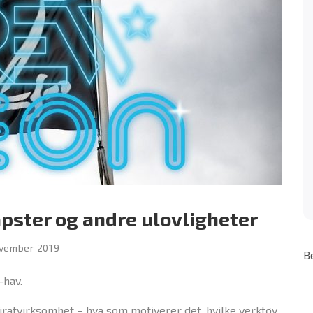
pster og andre ulovligheter
ovember 2019
B
-hav.
 piratvirksomhet – hva som motiverer det, hvilke verktøy