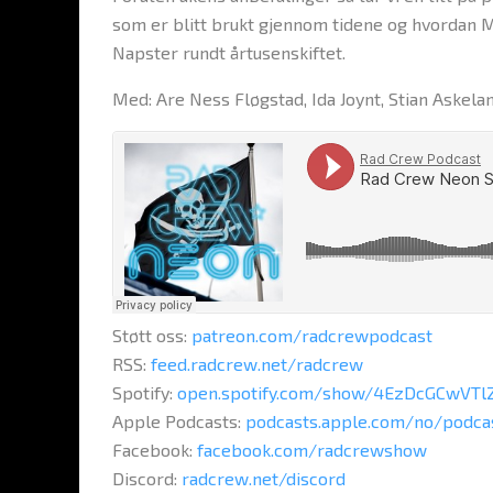
som er blitt brukt gjennom tidene og hvordan Met
Napster rundt årtusenskiftet.
Med: Are Ness Fløgstad, Ida Joynt, Stian Askela
Støtt oss:
patreon.com/radcrewpodcast
RSS:
feed.radcrew.net/radcrew
Spotify:
open.spotify.com/show/4EzDcGCwVT
Apple Podcasts:
podcasts.apple.com/no/podca
Facebook:
facebook.com/radcrewshow
Discord:
radcrew.net/discord