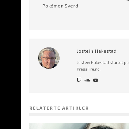
Pokémon Sverd
Jostein Hakestad
Jostein Hakestad startet po
PressFire.no.
RELATERTE ARTIKLER