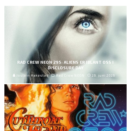
RAD CREW NEON 295: ALIENS ER IBLANT OSS I
DISCLOSURE DAY
Jostein Hakestad
Rad Crew NEON
26. juni 2026