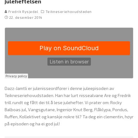
juleheftelsen
Fredrik Rysjedal
Teikneseriehovudstaden
22. desember 2014
Dazz-Jamtli er julenisseordfører i denne juleepisoden av
Teikneseriehovudstaden. Han har lurt nissealvane Are og Fredrik
trill rundt og fått dei til å lese julehefter. Vi prater om: Rocky
Balboas jul, Vangsgutane, Ingeniør Knut Berg, Flåklypa, Pondus,
Ruffen, Kollektivet og kanskje nokre til? Ta deg ein clementin, høyr
på episoden og ha ei god jul!