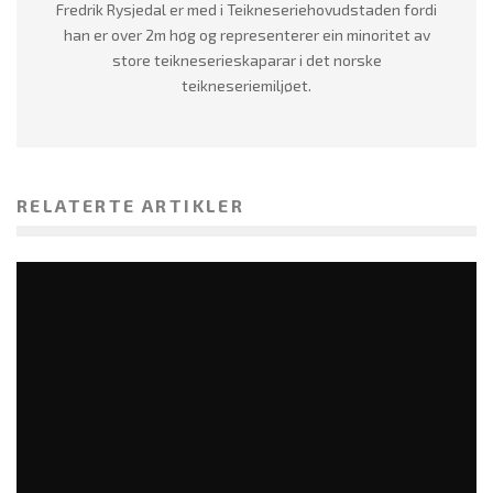
Fredrik Rysjedal er med i Teikneseriehovudstaden fordi
han er over 2m høg og representerer ein minoritet av
store teikneserieskaparar i det norske
teikneseriemiljøet.
RELATERTE ARTIKLER