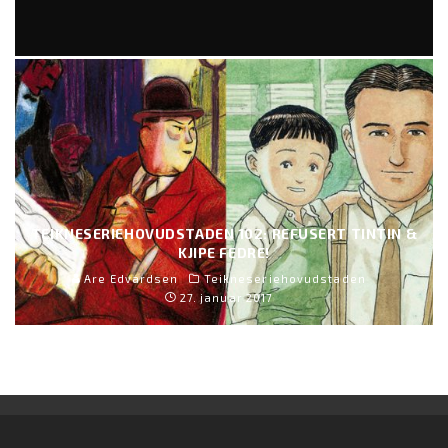
RAD CREW NEON EP. 274: ARCANE SESONG 2
Ida Doris Joynt
Artikler
25. november 2024
TEIKNESERIEHOVUDSTADEN 102: REFUSERT TINTIN &
KJIPE FEDRE!
Are Edvardsen
Teikneseriehovudstaden
27. januar 2017