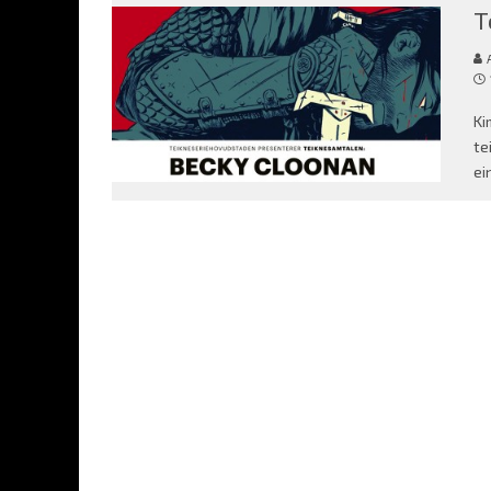
T
Ki
te
ei