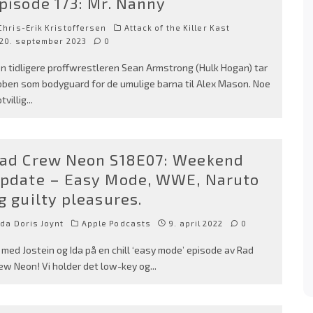
pisode 173: Mr. Nanny
hris-Erik Kristoffersen
Attack of the Killer Kast
20. september 2023
0
n tidligere proffwrestleren Sean Armstrong (Hulk Hogan) tar
bben som bodyguard for de umulige barna til Alex Mason. Noe
tvillig
...
ad Crew Neon S18E07: Weekend
pdate – Easy Mode, WWE, Naruto
g guilty pleasures.
da Doris Joynt
Apple Podcasts
9. april 2022
0
i med Jostein og Ida på en chill ‘easy mode’ episode av Rad
ew Neon! Vi holder det low-key og
...