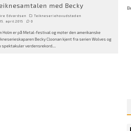
eiknesamtalen med Becky
B
Are Edvardsen
Teikneseriehovudstaden
15. april 2015
0
m Holm er på Metal-festival og møter den amerikanske
ikneserieskaparen Becky Cloonan kjent fra serien Wolves og
n spektakuler verdensrekord.
...