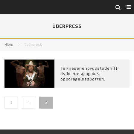
ÜBERPRESS
Hjem
überpress
Teikneseriehovudstaden 11:
Rydd, bæsj, og dusj i
oppdragelsesbøtten.
1
2