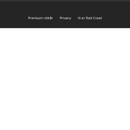
Premium-vilkår
Privacy
Vi er Rad Crew!