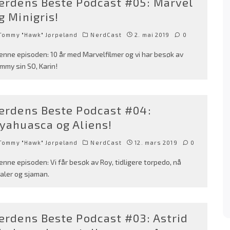
erdens Beste Podcast #05: Marvel
g Minigris!
Tommy "Hawk" Jørpeland
NerdCast
2. mai 2019
0
denne episoden: 10 år med Marvelfilmer og vi har besøk av
mmy sin SO, Karin!
erdens Beste Podcast #04:
yahuasca og Aliens!
Tommy "Hawk" Jørpeland
NerdCast
12. mars 2019
0
denne episoden: Vi får besøk av Roy, tidligere torpedo, nå
aler og sjaman.
erdens Beste Podcast #03: Astrid