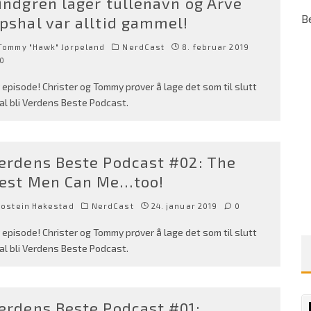
indgren lager tullenavn og Arve
B
pshal var alltid gammel!
Tommy "Hawk" Jørpeland
NerdCast
8. februar 2019
0
 episode! Christer og Tommy prøver å lage det som til slutt
al bli Verdens Beste Podcast.
erdens Beste Podcast #02: The
est Men Can Me…too!
Jostein Hakestad
NerdCast
24. januar 2019
0
 episode! Christer og Tommy prøver å lage det som til slutt
al bli Verdens Beste Podcast.
erdens Beste Podcast #01: