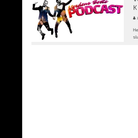
K
He
sl