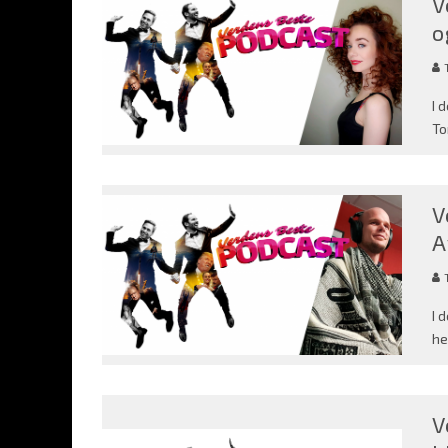
V
o
I 
To
V
A
I 
he
V