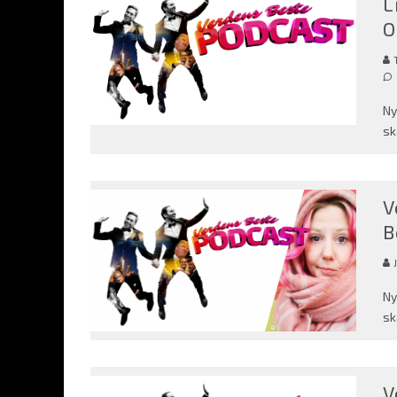
L
O
Ny
sk
V
B
Ny
sk
V