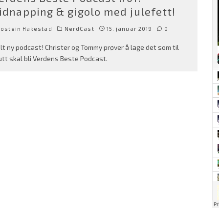
idnapping & gigolo med julefett!
Jostein Hakestad
NerdCast
15. januar 2019
0
lt ny podcast! Christer og Tommy prøver å lage det som til
utt skal bli Verdens Beste Podcast.