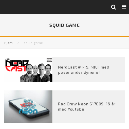
SQUID GAME
Hjem
squid game
NerdCast #149: MILF med
poser under øynene!
Rad Crew Neon S17E09: 16 år
med Youtube