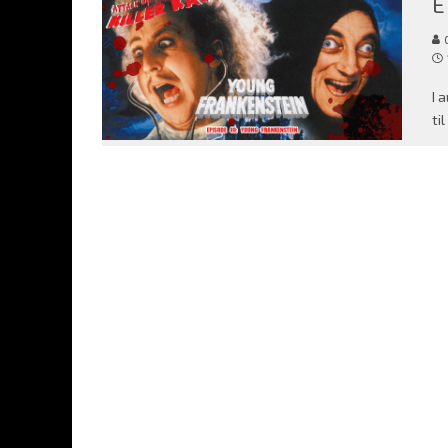
E
C
I 
ti