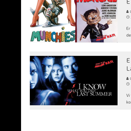
E
C
Er
de
E
L
C
Vi
ko