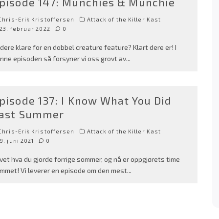
pisode 147: Munchies & Munchie
hris-Erik Kristoffersen
Attack of the Killer Kast
23. februar 2022
0
 dere klare for en dobbel creature feature? Klart dere er! I
nne episoden så forsyner vi oss grovt av
...
pisode 137: I Know What You Did
ast Summer
hris-Erik Kristoffersen
Attack of the Killer Kast
9. juni 2021
0
 vet hva du gjorde forrige sommer, og nå er oppgjørets time
mmet! Vi leverer en episode om den mest
...