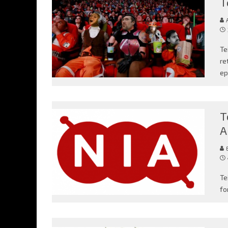
T
Te
re
ep
T
A
E
Te
fo