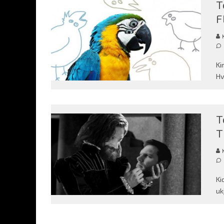
T
F
Ki
Hv
T
T
Ki
uk