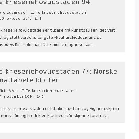
eikneseriehovudstaden 94
Are Edvardsen
Teikneseriehovudstaden
30. oktober 2015
1
ikneseriehovudstaden er tilbake frå kunstpausen, det vert
tt og slett verdens lengste «kvaharskjeddsidansist-
isode». Kim Holm har fått samme diagnose som
...
eikneseriehovudstaden 77: Norske
nalfabete Idioter
irik A Vik
Teikneseriehovudstaden
4. november 2014
0
ikneseriehovudstaden er tilbake, med Eirik og Rigmor i skjønn
rening. Kim og Fredrik er ikke med i vår skjønne forening
...