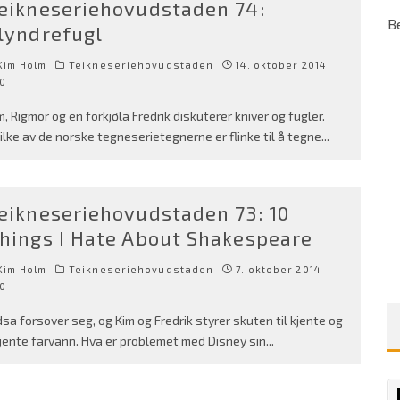
eikneseriehovudstaden 74:
B
lyndrefugl
Kim Holm
Teikneseriehovudstaden
14. oktober 2014
0
m, Rigmor og en forkjøla Fredrik diskuterer kniver og fugler.
ilke av de norske tegneserietegnerne er flinke til å tegne
...
eikneseriehovudstaden 73: 10
hings I Hate About Shakespeare
Kim Holm
Teikneseriehovudstaden
7. oktober 2014
0
dsa forsover seg, og Kim og Fredrik styrer skuten til kjente og
jente farvann. Hva er problemet med Disney sin
...