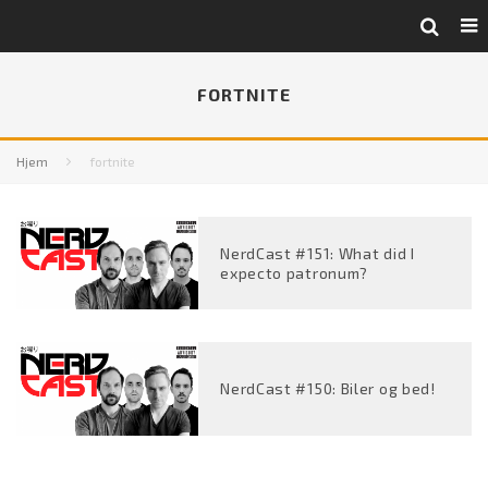
FORTNITE
Hjem
fortnite
NerdCast #151: What did I
expecto patronum?
NerdCast #150: Biler og bed!