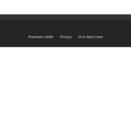
Premium-vilkår
Privacy
Vi er Rad Crew!