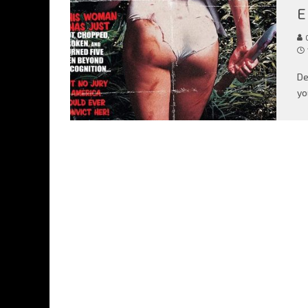
E
C
De
yo