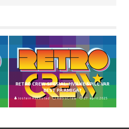
RETRO CREW SPESIAL: HVILKE SPILL VAR
BEST PÅ AMIGA?
Jostein Hakestad
RetroCrew
27. april 2025