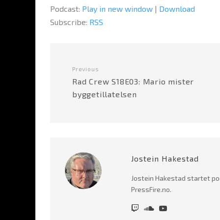
Podcast:
Play in new window
|
Download
Subscribe:
RSS
Previous
Rad Crew S18E03: Mario mister
byggetillatelsen
Jostein Hakestad
Jostein Hakestad startet po
PressFire.no.