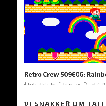
Retro Crew S09E06: Rainb
Jostein Hakestad
RetroCrew
8. juli 2019
VI SNAKKER OM TAI