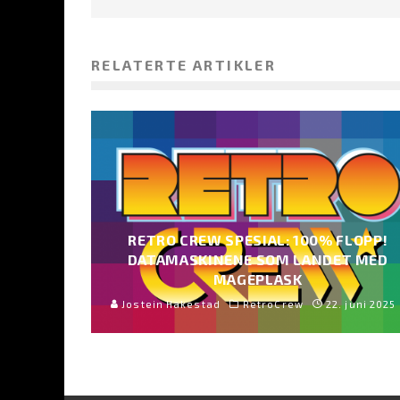
RELATERTE ARTIKLER
RETRO CREW SPESIAL: 100% FLOPP!
DATAMASKINENE SOM LANDET MED
MAGEPLASK
Jostein Hakestad
RetroCrew
22. juni 2025