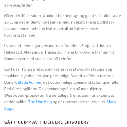
som
skapte
den.
Nå er det 10 år siden studioet ble nedlagt og ga ut sitt aller siste
spill, og det er derfor passende med en ekstra lang podkast-
episode om et selskap hvis navn alltid føltes som et
kvalitetsstempel.
I studioet denne gangen møter vi Are Ness Fløgstad, Jostein
Hakestad, Aleksander Hakestad, mens Erik-André Mamen fra
Gamer.no er med som gjest på telefon.
Gutta tar for seg høydepunktene i Westwood-katalogen og
snakker i dybden om sine personlige favoritter. Det være seg
Dune II,
Blade Runner
, det opprinnelige Command & Conquer eller
Red Alert-spillene. De kommer også inn på mer ukjente
Westwood-prosjekter fra de tidlige årene, som for eksempel
actionspillet
The Lion King
og det turbaserte rollespillet
Mars
Saga
.
GÅTT GLIPP AV TIDLIGERE EPISODER?