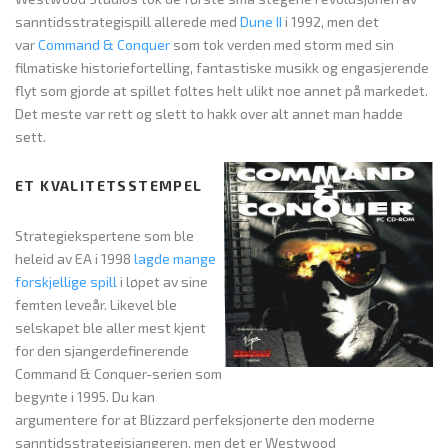
sanntidsstrategispill allerede med
Dune II
i 1992, men det
var
Command & Conquer
som tok verden med storm med sin
filmatiske historiefortelling, fantastiske musikk og engasjerende
flyt som gjorde at spillet føltes helt ulikt noe annet på markedet.
Det meste var rett og slett to hakk over alt annet man hadde
sett.
ET KVALITETSSTEMPEL
Strategiekspertene som ble
heleid av EA i 1998
lagde mange
forskjellige spill
i løpet av sine
femten leveår. Likevel ble
selskapet ble aller mest kjent
for den sjangerdefinerende
Command & Conquer-serien som
begynte i 1995. Du kan
argumentere for at Blizzard perfeksjonerte den moderne
sanntidsstrategisjangeren, men det er Westwood