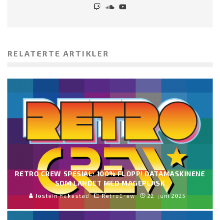
RELATERTE ARTIKLER
RETRO CREW SPESIAL: 100% FLOPP! DATAMASKINENE
SOM LANDET MED MAGEPLASK
Jostein Hakestad
RetroCrew
22. juni 2025