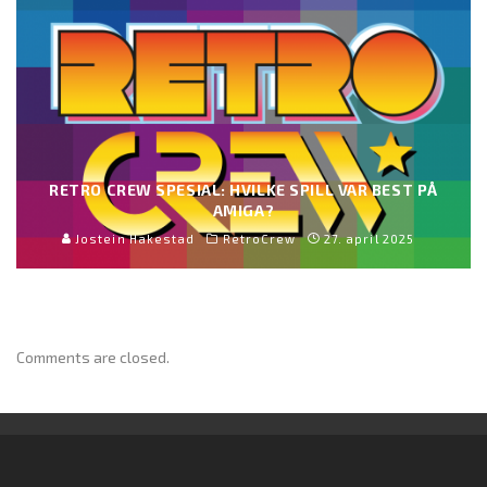
RETRO CREW SPESIAL: HVILKE SPILL VAR BEST PÅ
AMIGA?
Jostein Hakestad
RetroCrew
27. april 2025
Comments are closed.