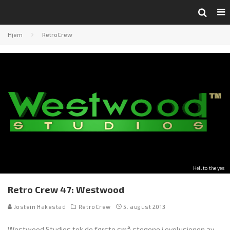
Hjem
RetroCrew
Hell to the yes
Retro Crew 47: Westwood
Jostein Hakestad
RetroCrew
5. august 2013
Westwood Studios tok de første små stegene i evolusjonen av