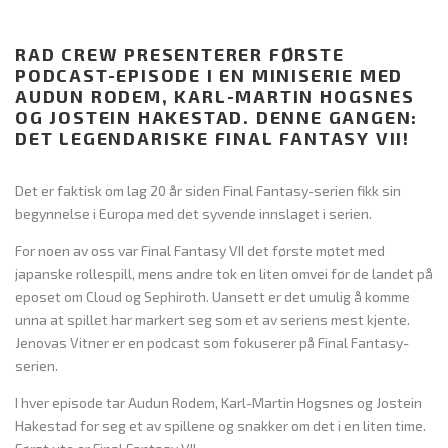
RAD CREW PRESENTERER FØRSTE
PODCAST-EPISODE I EN MINISERIE MED
AUDUN RODEM, KARL-MARTIN HOGSNES
OG JOSTEIN HAKESTAD. DENNE GANGEN:
DET LEGENDARISKE FINAL FANTASY VII!
Det er faktisk om lag 20 år siden Final Fantasy-serien fikk sin
begynnelse i Europa med det syvende innslaget i serien.
For noen av oss var Final Fantasy VII det første møtet med
japanske rollespill, mens andre tok en liten omvei før de landet på
eposet om Cloud og Sephiroth. Uansett er det umulig å komme
unna at spillet har markert seg som et av seriens mest kjente.
Jenovas Vitner er en podcast som fokuserer på Final Fantasy-
serien.
I hver episode tar Audun Rodem, Karl-Martin Hogsnes og Jostein
Hakestad for seg et av spillene og snakker om det i en liten time.