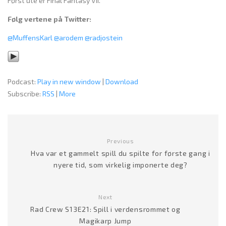
Først ute er Final Fantasy VII.
Følg vertene på Twitter:
@MuffensKarl
@arodem
@radjostein
Podcast:
Play in new window
|
Download
Subscribe:
RSS
|
More
Previous
Hva var et gammelt spill du spilte for første gang i
nyere tid, som virkelig imponerte deg?
Next
Rad Crew S13E21: Spill i verdensrommet og
Magikarp Jump