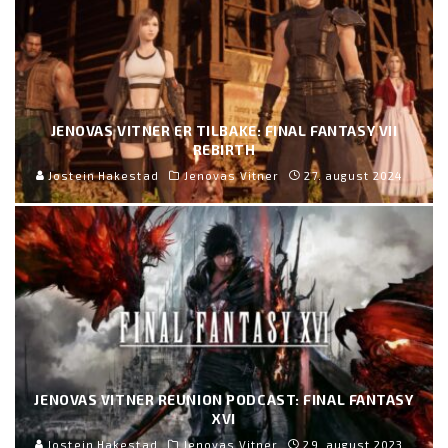
JENOVAS VITNER ER TILBAKE: FINAL FANTASY VII
REBIRTH
Jostein Hakestad
Jenovas Vitner
27. august 2024
JENOVAS VITNER REUNION PODCAST: FINAL FANTASY
XVI
Jostein Hakestad
Jenovas Vitner
29. august 2023