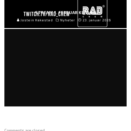
STREAM 1. FEBRUAR KL 11:00
Jostein Hakestad
Nyheter
23. januar 2026
RAD CREW NEON EP. 274: ARCANE SESONG 2
Ida Doris Joynt
Artikler
25. november 2024
Comments are closed.