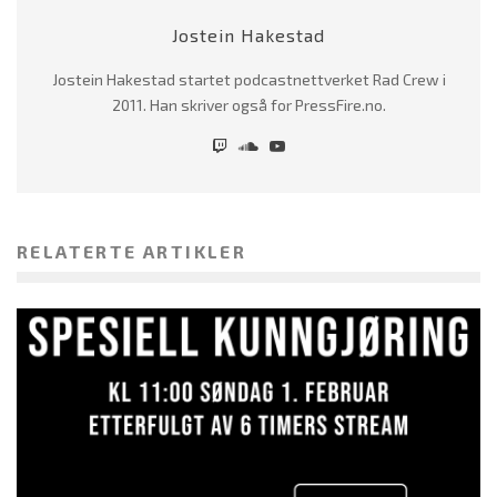
Jostein Hakestad
Jostein Hakestad startet podcastnettverket Rad Crew i
2011. Han skriver også for PressFire.no.
RELATERTE ARTIKLER