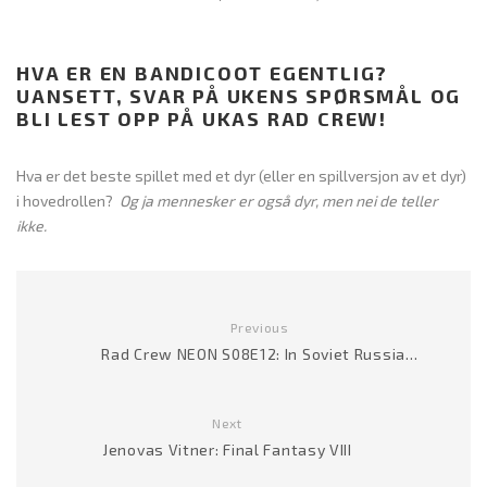
HVA ER EN BANDICOOT EGENTLIG?
UANSETT, SVAR PÅ UKENS SPØRSMÅL OG
BLI LEST OPP PÅ UKAS RAD CREW!
Hva er det beste spillet med et dyr (eller en spillversjon av et dyr)
i hovedrollen?
Og ja mennesker er også dyr, men nei de teller
ikke.
Previous
Rad Crew NEON S08E12: In Soviet Russia…
Next
Jenovas Vitner: Final Fantasy VIII