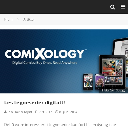
Hjem
Artikler
Bilde: ComiXology
Les tegneserier digitalt!
Ida Doris Joynt
Artikler
6. juni 2014
Det å være interessert i tegneserier kan fort bli en dyr og ikke