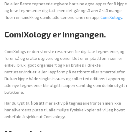
De aller fleste tegneserieutgivere har sine egne apper for å kjøpe
og lese tegneserier digitalt, men det går også ann å slå mange
fluer i en smekk og samle alle seriene sine i en app;
ComiXology
.
ComiXology er inngangen.
ComiXology er den største resurrsen for digitale tegneserier, og
fører så og si alle utgivere og serier. Det er en plattform som er
enkel i bruk, godt organisert og kan brukes i direkte i
nettleservinduet, eller i appform på nettbrett eller smarttelefon.
Du kan kjøpe både single-issues og collected editions i appen og
alle nye tegneserier blir utgitt i appen samtidig som de blir utgitt i
butikkene.
Har du lyst til å bli litt mer aktiv på tegneseriefronten men ikke
har allverdens plass til alle mulige fysiske kopier så vil jeg høyst
anbefale å sjekke ut Comixology.