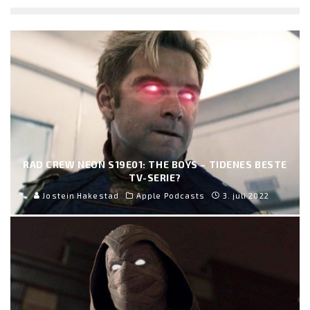
RAD CREW NEON S19E01: THE BOYS – TIDENES BESTE
TV-SERIE?
Jostein Hakestad
Apple Podcasts
3. juli 2022