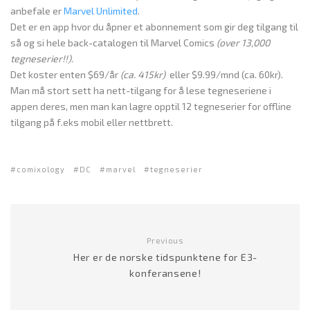
anbefale er
Marvel Unlimited
.
Det er en app hvor du åpner et abonnement som gir deg tilgang til
så og si hele back-catalogen til Marvel Comics
(over 13,000
tegneserier!!).
Det koster enten $69/år
(ca. 415kr)
eller $9.99/mnd (ca. 60kr).
Man må stort sett ha nett-tilgang for å lese tegneseriene i
appen deres, men man kan lagre opptil 12 tegneserier for offline
tilgang på f.eks mobil eller nettbrett.
comixology
DC
marvel
tegneserier
Previous
Her er de norske tidspunktene for E3-
konferansene!