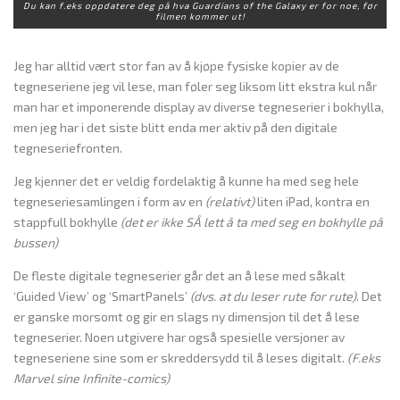
Du kan f.eks oppdatere deg på hva Guardians of the Galaxy er for noe, før
filmen kommer ut!
Jeg har alltid vært stor fan av å kjøpe fysiske kopier av de
tegneseriene jeg vil lese, man føler seg liksom litt ekstra kul når
man har et imponerende display av diverse tegneserier i bokhylla,
men jeg har i det siste blitt enda mer aktiv på den digitale
tegneseriefronten.
Jeg kjenner det er veldig fordelaktig å kunne ha med seg hele
tegneseriesamlingen i form av en
(relativt)
liten iPad, kontra en
stappfull bokhylle
(det er ikke SÅ lett å ta med seg en bokhylle på
bussen)
De fleste digitale tegneserier går det an å lese med såkalt
‘Guided View’ og ‘SmartPanels’
(dvs. at du leser rute for rute)
. Det
er ganske morsomt og gir en slags ny dimensjon til det å lese
tegneserier. Noen utgivere har også spesielle versjoner av
tegneseriene sine som er skreddersydd til å leses digitalt.
(F.eks
Marvel sine Infinite-comics)