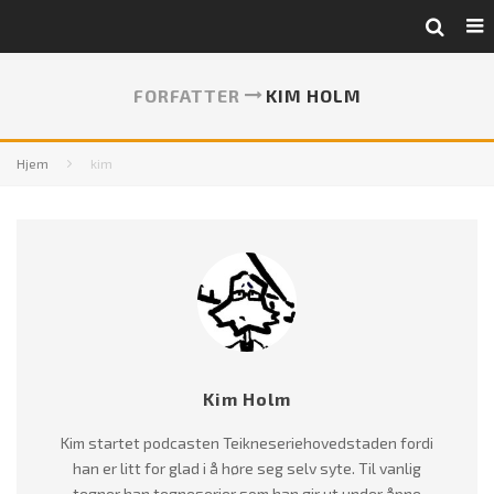
FORFATTER
KIM HOLM
Hjem
kim
Kim Holm
Kim startet podcasten Teikneseriehovedstaden fordi
han er litt for glad i å høre seg selv syte. Til vanlig
tegner han tegneserier som han gir ut under åpne