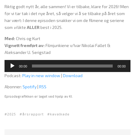
Riktig godt nytt år, alle sammen! Vi er tilbake, klare for 2026! Men
før vi tar tak i det nye året, så velger vi å se tilbake på året som
har vært: I denne episoden snakker vi om de filmene og seriene
som
vi
likte
ALLER
best i 2025.
Med:
Chris og Kurt
Vignett fremført av:
Filmjunkiene v/Ivar Nikolai Fallet &
Aleksander U. Serigstad
L
00:00
00:00
y
Podcast:
Play in new window
|
Download
d
a
Abonner:
Spotify
|
RSS
v
Episodegrafikken er laget ved hjelp av KI.
s
p
i
2025
årsrapport
kavalkade
l
l
e