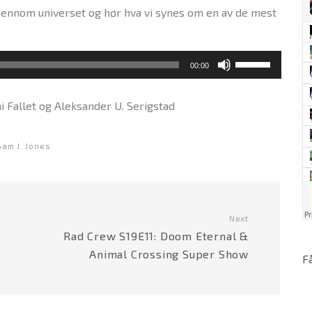
gjennom universet og hør hva vi synes om en av de mest
B
00:00
r
u
i Fallet og Aleksander U. Serigstad
k
o
Sam J. Jones
p
p
-
o
Next
g
Rad Crew S19E11: Doom Eternal &
n
Animal Crossing Super Show
e
F
d
-