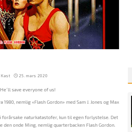
r Kast
25. mars 2020
 He´ll save everyone of us!
ra 1980, nemlig «Flash Gordon» med Sam J. Jones og Max
orårsake naturkatastofer, kun til egen forlystelse. Det
e den onde Ming, nemlig quarterbacken Flash Gordon.