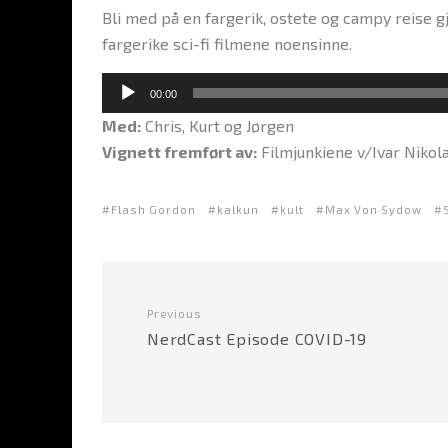
Bli med på en fargerik, ostete og campy reise 
fargerike sci-fi filmene noensinne.
L
00:00
y
Med:
Chris, Kurt og Jørgen
d
Vignett fremført av:
Filmjunkiene v/Ivar Nikola
a
v
Flash Gordon
kalkun
kult
Max Von Sydow
s
p
i
l
Previous
l
NerdCast Episode COVID-19
e
r